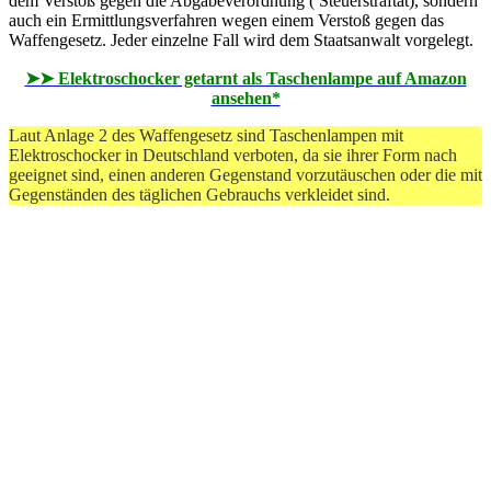
dem Verstoß gegen die Abgabeverordnung ( Steuerstraftat), sondern
auch ein Ermittlungsverfahren wegen einem Verstoß gegen das
Waffengesetz. Jeder einzelne Fall wird dem Staatsanwalt vorgelegt.
➤➤ Elektroschocker getarnt als Taschenlampe auf Amazon
ansehen*
Laut Anlage 2 des Waffengesetz sind Taschenlampen mit
Elektroschocker in Deutschland verboten, da sie ihrer Form nach
geeignet sind, einen anderen Gegenstand vorzutäuschen oder die mit
Gegenständen des täglichen Gebrauchs verkleidet sind.