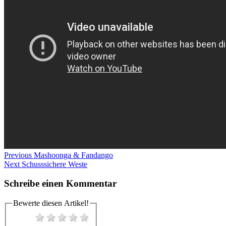
Beitragsnavigation
Previous
Previous
Mashoonga & Fandango
Next
post:
Next
Schusssichere Weste
post:
Schreibe einen Kommentar
Bewerte diesen Artikel!
1 star
2 stars
3 stars
4 stars
5 stars