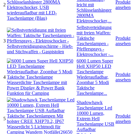
Produkt
2
leicht mit
ansehen
Schlüsselanhänger
2800MA
Elektroschocker,...
Selbstverteidigung
mit freien Waffen:
Taktische
Produkt
3
Taschenlampen -
ansehen
Pfeffersprays -
Elektroschocker -...
6000 Lumen Super
Hell XHP50 LED
Taschenlampe
Produkt
4
Wiederaufladbar,
ansehen
Zoombar 5 Modi
Taktische
Taschenlampe...
Shadowhawk
Taschenlampe Led
10000 Lumen,
Produkt
5
Extrem Hell
ansehen
Taschenlampe USB
Aufladbar