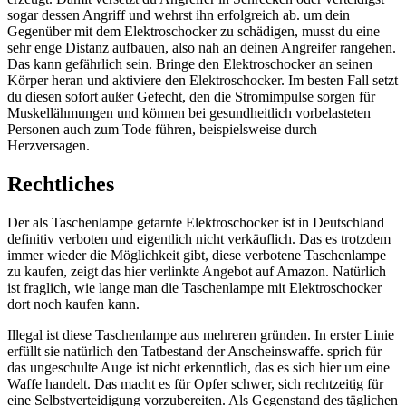
sogar dessen Angriff und wehrst ihn erfolgreich ab. um dein
Gegenüber mit dem Elektroschocker zu schädigen, musst du eine
sehr enge Distanz aufbauen, also nah an deinen Angreifer rangehen.
Das kann gefährlich sein. Bringe den Elektroschocker an seinen
Körper heran und aktiviere den Elektroschocker. Im besten Fall setzt
du diesen sofort außer Gefecht, den die Stromimpulse sorgen für
Muskellähmungen und können bei gesundheitlich vorbelasteten
Personen auch zum Tode führen, beispielsweise durch
Herzversagen.
Rechtliches
Der als Taschenlampe getarnte Elektroschocker ist in Deutschland
definitiv verboten und eigentlich nicht verkäuflich. Das es trotzdem
immer wieder die Möglichkeit gibt, diese verbotene Taschenlampe
zu kaufen, zeigt das hier verlinkte Angebot auf Amazon. Natürlich
ist fraglich, wie lange man die Taschenlampe mit Elektroschocker
dort noch kaufen kann.
Illegal ist diese Taschenlampe aus mehreren gründen. In erster Linie
erfüllt sie natürlich den Tatbestand der Anscheinswaffe. sprich für
das ungeschulte Auge ist nicht erkenntlich, das es sich hier um eine
Waffe handelt. Das macht es für Opfer schwer, sich rechtzeitig für
eine Selbstverteidigung vorzubereiten. Als Gegenstand des täglichen