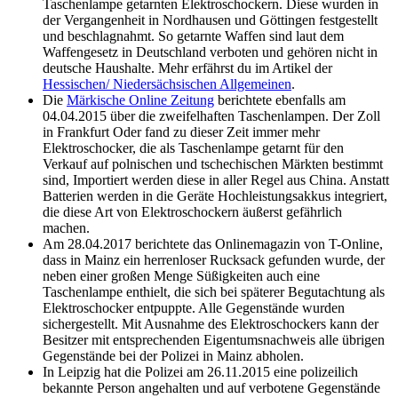
Taschenlampe getarnten Elektroschockern. Diese wurden in
der Vergangenheit in Nordhausen und Göttingen festgestellt
und beschlagnahmt. So getarnte Waffen sind laut dem
Waffengesetz in Deutschland verboten und gehören nicht in
deutsche Haushalte. Mehr erfährst du im Artikel der
Hessischen/ Niedersächsischen Allgemeinen
.
Die
Märkische Online Zeitung
berichtete ebenfalls am
04.04.2015 über die zweifelhaften Taschenlampen. Der Zoll
in Frankfurt Oder fand zu dieser Zeit immer mehr
Elektroschocker, die als Taschenlampe getarnt für den
Verkauf auf polnischen und tschechischen Märkten bestimmt
sind, Importiert werden diese in aller Regel aus China. Anstatt
Batterien werden in die Geräte Hochleistungsakkus integriert,
die diese Art von Elektroschockern äußerst gefährlich
machen.
Am 28.04.2017 berichtete das Onlinemagazin von T-Online,
dass in Mainz ein herrenloser Rucksack gefunden wurde, der
neben einer großen Menge Süßigkeiten auch eine
Taschenlampe enthielt, die sich bei späterer Begutachtung als
Elektroschocker entpuppte. Alle Gegenstände wurden
sichergestellt. Mit Ausnahme des Elektroschockers kann der
Besitzer mit entsprechenden Eigentumsnachweis alle übrigen
Gegenstände bei der Polizei in Mainz abholen.
In Leipzig hat die Polizei am 26.11.2015 eine polizeilich
bekannte Person angehalten und auf verbotene Gegenstände