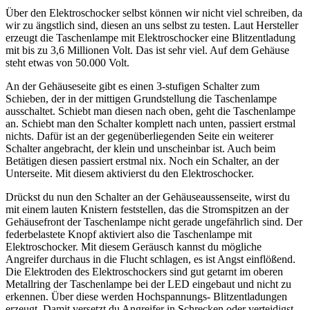
Über den Elektroschocker selbst können wir nicht viel schreiben, da
wir zu ängstlich sind, diesen an uns selbst zu testen. Laut Hersteller
erzeugt die Taschenlampe mit Elektroschocker eine Blitzentladung
mit bis zu 3,6 Millionen Volt. Das ist sehr viel. Auf dem Gehäuse
steht etwas von 50.000 Volt.
An der Gehäuseseite gibt es einen 3-stufigen Schalter zum
Schieben, der in der mittigen Grundstellung die Taschenlampe
ausschaltet. Schiebt man diesen nach oben, geht die Taschenlampe
an. Schiebt man den Schalter komplett nach unten, passiert erstmal
nichts. Dafür ist an der gegenüberliegenden Seite ein weiterer
Schalter angebracht, der klein und unscheinbar ist. Auch beim
Betätigen diesen passiert erstmal nix. Noch ein Schalter, an der
Unterseite. Mit diesem aktivierst du den Elektroschocker.
Drückst du nun den Schalter an der Gehäuseaussenseite, wirst du
mit einem lauten Knistern feststellen, das die Stromspitzen an der
Gehäusefront der Taschenlampe nicht gerade ungefährlich sind. Der
federbelastete Knopf aktiviert also die Taschenlampe mit
Elektroschocker. Mit diesem Geräusch kannst du mögliche
Angreifer durchaus in die Flucht schlagen, es ist Angst einflößend.
Die Elektroden des Elektroschockers sind gut getarnt im oberen
Metallring der Taschenlampe bei der LED eingebaut und nicht zu
erkennen. Über diese werden Hochspannungs- Blitzentladungen
erzeugt. Damit versetzt du Angreifer in Schrecken oder verteidigst