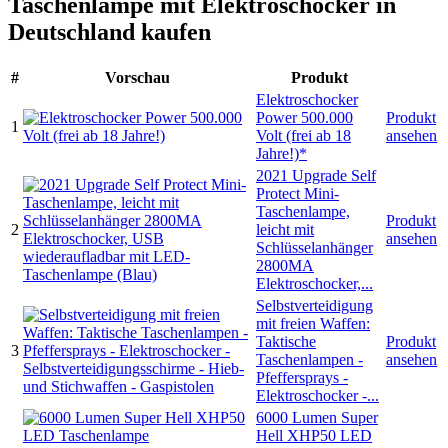
Taschenlampe mit Elektroschocker in
Deutschland kaufen
#
Vorschau
Produkt
Elektroschocker
Power 500.000
Produkt
1
Volt (frei ab 18
ansehen
Jahre!)*
2021 Upgrade Self
Protect Mini-
Taschenlampe,
Produkt
2
leicht mit
ansehen
Schlüsselanhänger
2800MA
Elektroschocker,...
Selbstverteidigung
mit freien Waffen:
Taktische
Produkt
3
Taschenlampen -
ansehen
Pfeffersprays -
Elektroschocker -...
6000 Lumen Super
Hell XHP50 LED