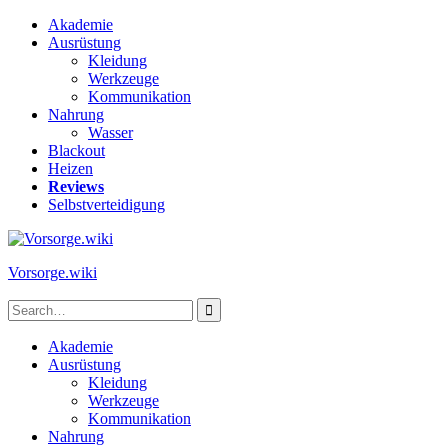
Skip
Akademie
to
Ausrüstung
content
Kleidung
Werkzeuge
Kommunikation
Nahrung
Wasser
Blackout
Heizen
Reviews
Selbstverteidigung
Vorsorge.wiki
Search
for:
Akademie
Ausrüstung
Kleidung
Werkzeuge
Kommunikation
Nahrung